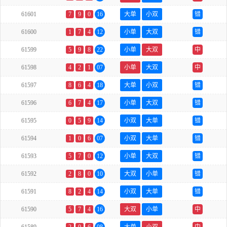
61601
7
9
0
16
大单
小双
错
61600
1
7
4
12
小单
大双
错
61599
5
9
8
22
小单
大双
中
61598
4
2
1
07
小单
大双
中
61597
8
6
4
18
大单
小双
错
61596
6
7
4
17
小单
大双
错
61595
0
5
9
14
小双
大单
错
61594
1
0
6
07
小双
大单
错
61593
5
7
0
12
小单
大双
错
61592
2
8
0
10
大双
小单
错
61591
8
2
4
14
小双
大单
错
61590
5
7
4
16
大双
小单
中