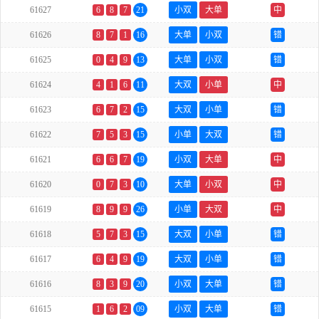
61627
6
8
7
21
小双
大单
中
61626
8
7
1
16
大单
小双
错
61625
0
4
9
13
大单
小双
错
61624
4
1
6
11
大双
小单
中
61623
6
7
2
15
大双
小单
错
61622
7
5
3
15
小单
大双
错
61621
6
6
7
19
小双
大单
中
61620
0
7
3
10
大单
小双
中
61619
8
9
9
26
小单
大双
中
61618
5
7
3
15
大双
小单
错
61617
6
4
9
19
大双
小单
错
61616
8
3
9
20
小双
大单
错
61615
1
6
2
09
小双
大单
错