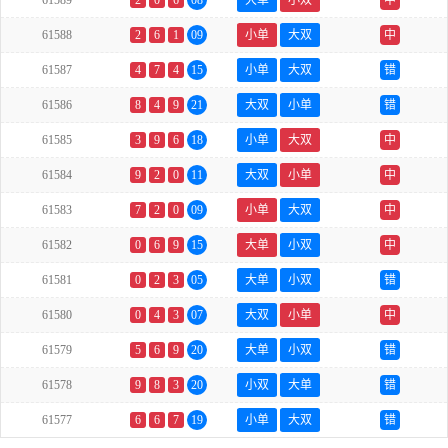
61589
2
0
6
08
大单
小双
中
61588
2
6
1
09
小单
大双
中
61587
4
7
4
15
小单
大双
错
61586
8
4
9
21
大双
小单
错
61585
3
9
6
18
小单
大双
中
61584
9
2
0
11
大双
小单
中
61583
7
2
0
09
小单
大双
中
61582
0
6
9
15
大单
小双
中
61581
0
2
3
05
大单
小双
错
61580
0
4
3
07
大双
小单
中
61579
5
6
9
20
大单
小双
错
61578
9
8
3
20
小双
大单
错
61577
6
6
7
19
小单
大双
错