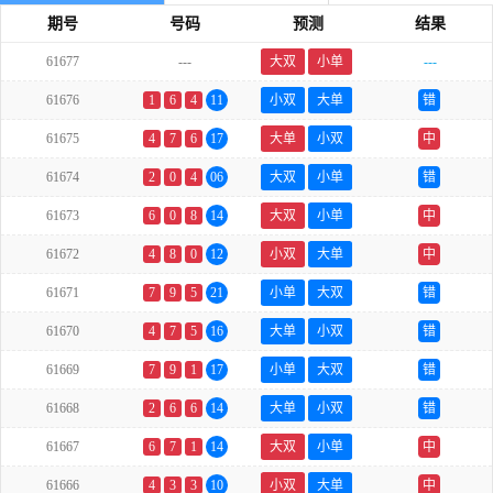
期号
号码
预测
结果
61677
---
大双
小单
---
61676
1
6
4
11
小双
大单
错
61675
4
7
6
17
大单
小双
中
61674
2
0
4
06
大双
小单
错
61673
6
0
8
14
大双
小单
中
61672
4
8
0
12
小双
大单
中
61671
7
9
5
21
小单
大双
错
61670
4
7
5
16
大单
小双
错
61669
7
9
1
17
小单
大双
错
61668
2
6
6
14
大单
小双
错
61667
6
7
1
14
大双
小单
中
61666
4
3
3
10
小双
大单
中