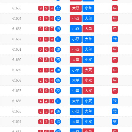
61665
9
9
4
22
大双
小单
中
61664
1
7
4
12
小双
大单
中
61663
3
9
7
19
小双
大单
中
61662
1
6
4
11
小双
大单
错
61661
6
0
4
10
小双
大单
中
61660
9
8
8
25
大单
小双
中
61659
7
7
4
18
小单
大双
中
61658
2
0
4
06
大单
小双
中
61657
8
9
5
22
小单
大双
中
61656
4
4
3
11
大单
小双
错
61655
2
5
9
16
小双
大单
错
61654
8
2
3
13
大单
小双
错