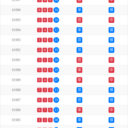
61997
3
4
9
16
双
中
61996
8
8
0
16
单
错
61995
2
6
8
16
双
中
61994
2
4
6
12
单
错
61993
1
9
1
11
双
错
61992
3
8
8
19
双
错
61991
3
1
6
10
双
中
61990
5
9
5
19
单
中
61989
0
4
3
07
单
中
61988
7
3
3
13
双
错
61987
6
5
8
19
双
错
61986
6
7
0
13
单
中
61985
1
2
5
08
单
错