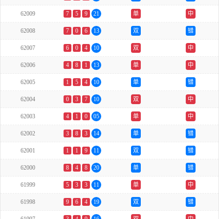
62009
7
5
9
21
单
中
62008
7
0
6
13
双
错
62007
6
0
4
10
双
中
62006
4
8
1
13
单
中
62005
1
5
4
10
单
错
62004
0
3
7
10
双
中
62003
4
1
0
05
单
中
62002
3
8
3
14
单
错
62001
1
1
9
11
双
错
62000
8
4
8
20
单
错
61999
5
3
3
11
单
中
61998
9
6
4
19
双
错