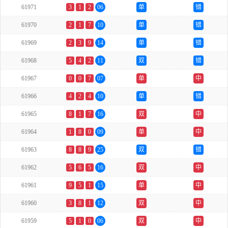
61971
3
1
2
06
单
错
61970
2
1
7
10
单
错
61969
2
3
9
14
单
错
61968
5
4
2
11
双
错
61967
0
0
7
07
单
中
61966
4
2
4
10
单
错
61965
8
1
7
16
双
中
61964
1
8
0
09
单
中
61963
8
8
9
25
双
错
61962
5
6
5
16
双
中
61961
9
5
1
15
单
中
61960
3
8
1
12
双
中
61959
5
1
0
06
双
中