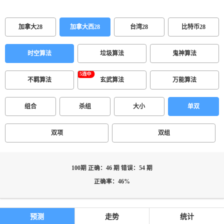
加拿大28
加拿大西28
台湾28
比特币28
时空算法
垃圾算法
鬼神算法
不羁算法
玄武算法
万能算法
组合
杀组
大小
单双
双项
双组
100期 正确：46 期 错误：54 期
正确率：46%
预测
走势
统计