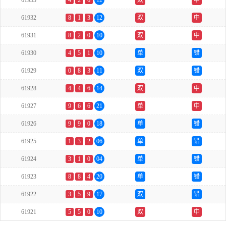
61933
4
2
6
12
双
中
61932
8
1
3
12
双
中
61931
8
2
0
10
双
中
61930
4
5
1
10
单
错
61929
0
8
3
11
双
错
61928
4
4
6
14
双
中
61927
9
6
6
21
单
中
61926
9
9
0
18
单
错
61925
1
3
2
06
单
错
61924
3
1
0
04
单
错
61923
8
8
4
20
单
错
61922
3
5
9
17
双
错
61921
5
5
0
10
双
中