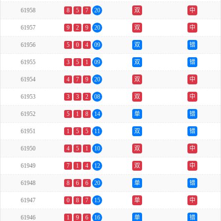
61958
8
5
7
20
双
中
61957
9
2
9
20
双
中
61956
5
0
4
09
双
错
61955
3
5
1
09
双
错
61954
4
7
9
20
双
中
61953
3
3
2
08
双
中
61952
5
1
8
14
单
错
61951
1
5
5
11
双
错
61950
4
5
1
10
双
中
61949
7
1
4
12
双
中
61948
8
6
6
20
单
错
61947
0
8
7
15
单
中
61946
1
9
6
16
单
错