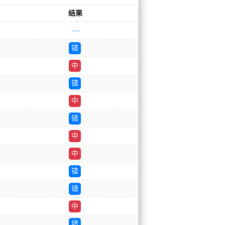
结果
---
错
中
错
中
错
中
中
错
错
中
错