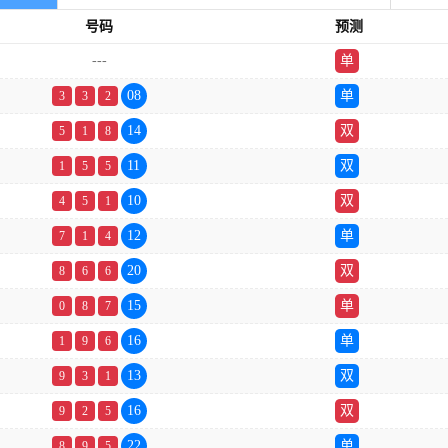
号码
预测
---
单
08
单
3
3
2
14
双
5
1
8
11
双
1
5
5
10
双
4
5
1
12
单
7
1
4
20
双
8
6
6
15
单
0
8
7
16
单
1
9
6
13
双
9
3
1
16
双
9
2
5
22
单
8
9
5