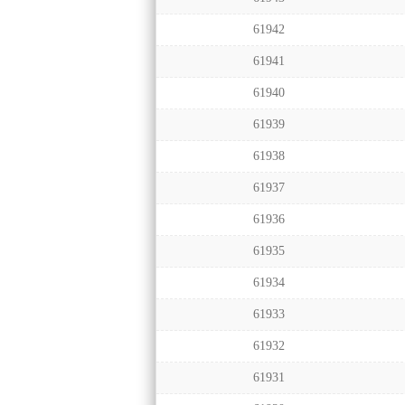
61942
61941
61940
61939
61938
61937
61936
61935
61934
61933
61932
61931