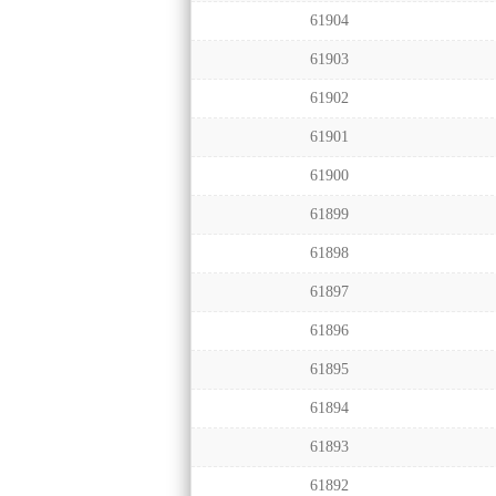
61904
61903
61902
61901
61900
61899
61898
61897
61896
61895
61894
61893
61892