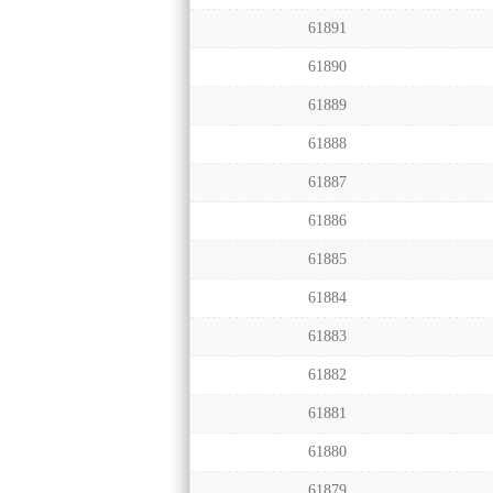
61891
61890
61889
61888
61887
61886
61885
61884
61883
61882
61881
61880
61879