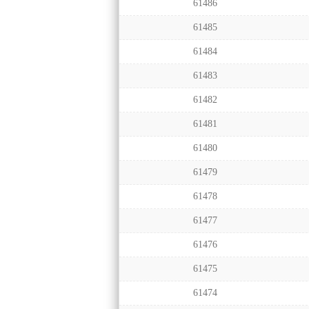
61486
61485
61484
61483
61482
61481
61480
61479
61478
61477
61476
61475
61474