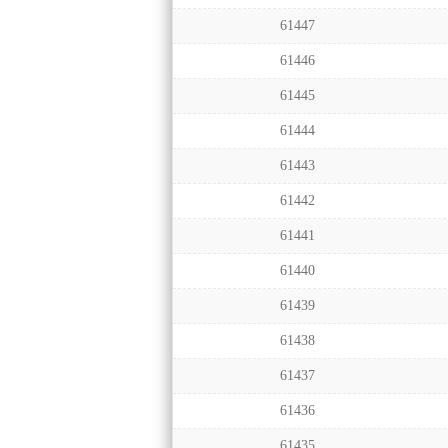
61447
61446
61445
61444
61443
61442
61441
61440
61439
61438
61437
61436
61435