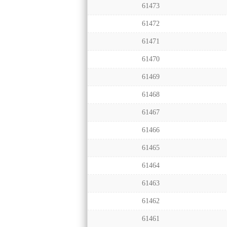
61473
61472
61471
61470
61469
61468
61467
61466
61465
61464
61463
61462
61461