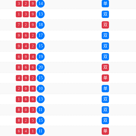
14
单
3
2
9
13
双
1
3
9
18
双
7
2
9
17
双
9
6
2
15
双
9
4
2
19
双
6
9
4
20
双
8
6
6
15
单
4
9
2
10
单
2
0
8
13
双
1
6
6
11
双
8
0
3
15
双
8
2
5
11
单
6
4
1