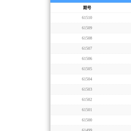
期号
61510
61509
61508
61507
61506
61505
61504
61503
61502
61501
61500
61499