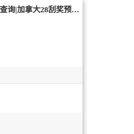
在线域名-28yc.com 加拿大28-PC开奖|结果走势|加拿大结果咪牌查询|加拿大28刮奖预测|加拿大PC历史走势|加拿大PC28大神预测