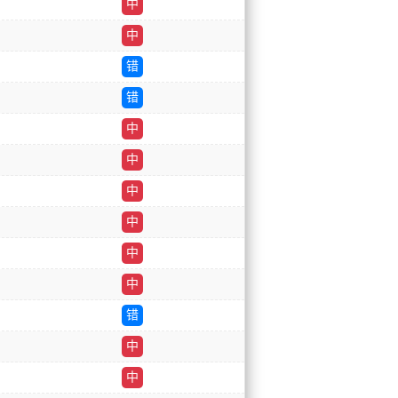
中
中
错
错
中
中
中
中
中
中
错
中
中