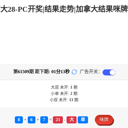
第
61509
期 距下期:
01
分
12
秒
广告开关：
大双
未开:
1
期
小单
未开:
2
期
小双
未开:
13
期
8
+
6
+
7
=
21
-
大
单
咪牌