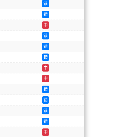
错
错
中
错
错
错
中
中
错
错
错
错
中