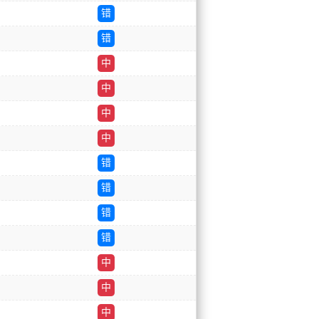
错
错
中
中
中
中
错
错
错
错
中
中
中