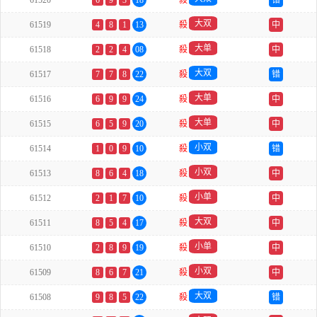
61520
6
9
3
18
殺
错
大双
61519
4
8
1
13
殺
中
大单
61518
2
2
4
08
殺
中
大双
61517
7
7
8
22
殺
错
大单
61516
6
9
9
24
殺
中
大单
61515
6
5
9
20
殺
中
小双
61514
1
0
9
10
殺
错
小双
61513
8
6
4
18
殺
中
小单
61512
2
1
7
10
殺
中
大双
61511
8
5
4
17
殺
中
小单
61510
2
8
9
19
殺
中
小双
61509
8
6
7
21
殺
中
大双
61508
9
8
5
22
殺
错