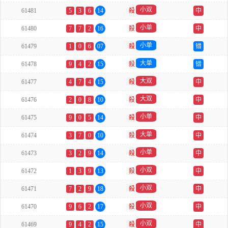
小双
61481
5
3
6
14
殺
中
小单
61480
7
7
2
16
殺
中
小单
61479
1
0
6
07
殺
错
大单
61478
9
4
2
15
殺
错
大双
61477
4
7
4
15
殺
中
大双
61476
2
0
8
10
殺
中
小单
61475
9
0
5
14
殺
中
大单
61474
3
7
0
10
殺
中
小单
61473
3
2
9
14
殺
中
小双
61472
1
3
9
13
殺
中
小双
61471
7
2
9
18
殺
中
小双
61470
9
6
2
17
殺
中
小双
61469
9
4
2
15
殺
中