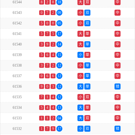
61544
8
2
8
18
大
双
中
61543
0
7
2
09
小
双
中
61542
5
0
0
05
小
双
中
61541
5
7
5
17
大
单
中
61540
3
9
2
14
大
单
中
61539
5
6
4
15
小
单
中
61538
3
7
2
12
小
单
中
61537
0
6
6
12
小
单
中
61536
9
0
3
12
大
单
错
61535
7
1
4
12
小
双
中
61534
5
4
4
13
大
单
中
61533
1
1
2
04
大
双
中
61532
1
7
9
17
小
双
错