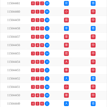
115044461
0
7
2
09
双
错
115044460
4
1
1
06
小
中
115044459
4
5
9
18
双
中
115044458
3
4
5
12
单
错
115044457
0
5
0
05
单
中
115044456
6
4
9
19
单
中
115044455
3
1
0
04
双
中
115044454
4
9
3
16
大
中
115044453
6
7
8
21
单
中
115044452
2
7
2
11
大
错
115044451
3
0
1
04
小
中
115044450
4
4
1
09
单
中
115044449
4
1
6
11
大
错