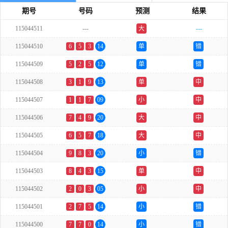
期号
号码
预测
结果
115044511
---
大
---
115044510
6
5
3
14
单
错
115044509
5
2
5
12
单
错
115044508
3
1
9
13
单
中
115044507
1
1
7
09
小
中
115044506
7
4
9
20
大
中
115044505
6
5
7
18
大
中
115044504
9
8
3
20
小
错
115044503
8
4
3
15
单
中
115044502
2
0
3
05
小
中
115044501
2
7
5
14
小
错
115044500
7
7
0
14
小
错