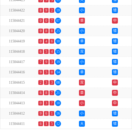
115044423
3
5
3
11
大
错
115044422
8
9
2
19
小
错
115044421
0
0
7
07
单
中
115044420
9
8
8
25
小
错
115044419
0
4
6
10
单
错
115044418
6
5
4
15
双
错
115044417
7
9
3
19
小
错
115044416
9
5
0
14
单
错
115044415
2
3
3
08
双
中
115044414
6
8
7
21
单
中
115044413
0
3
7
10
小
中
115044412
9
6
1
16
小
错
115044411
6
1
5
12
大
错