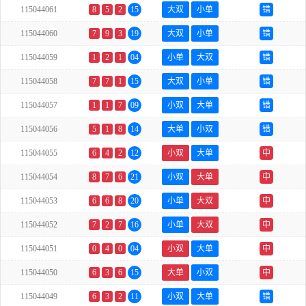
115044061
8
5
2
15
大双
小单
错
115044060
7
9
3
19
大双
小单
错
115044059
1
2
1
04
小单
大双
错
115044058
7
7
1
15
大双
小单
错
115044057
1
1
7
09
小双
大单
错
115044056
5
1
8
14
大单
小双
错
115044055
6
4
2
12
小双
大单
中
115044054
8
7
6
21
小双
大单
中
115044053
6
6
8
20
小单
大双
中
115044052
7
2
7
16
小单
大双
中
115044051
0
4
0
04
小双
大单
中
115044050
6
3
6
15
大单
小双
中
115044049
6
3
2
11
小双
大单
错