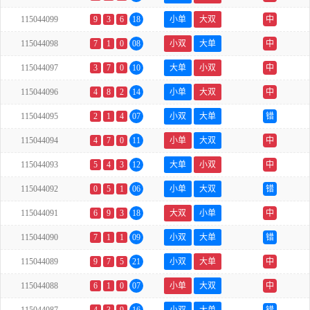
115044099
9
3
6
18
小单
大双
中
115044098
7
1
0
08
小双
大单
中
115044097
3
7
0
10
大单
小双
中
115044096
4
8
2
14
小单
大双
中
115044095
2
1
4
07
小双
大单
错
115044094
4
7
0
11
小单
大双
中
115044093
5
4
3
12
大单
小双
中
115044092
0
5
1
06
小单
大双
错
115044091
6
9
3
18
大双
小单
中
115044090
7
1
1
09
小双
大单
错
115044089
9
7
5
21
小双
大单
中
115044088
6
1
0
07
小单
大双
中