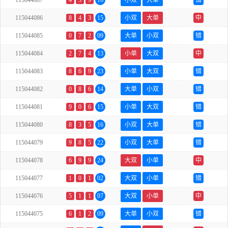
115044087
4
3
9
16
小双
大单
错
115044086
8
4
3
15
小双
大单
中
115044085
0
7
2
09
大单
小双
错
115044084
2
7
4
13
小单
大双
中
115044083
8
6
9
23
小单
大双
错
115044082
0
8
6
14
大单
小双
错
115044081
9
0
6
15
小单
大双
错
115044080
8
3
5
16
小双
大单
错
115044079
9
8
5
22
小双
大单
错
115044078
6
9
9
24
大双
小单
中
115044077
1
0
1
02
大双
小单
错
115044076
5
1
1
07
大双
小单
中
115044075
6
1
2
09
大单
小双
错