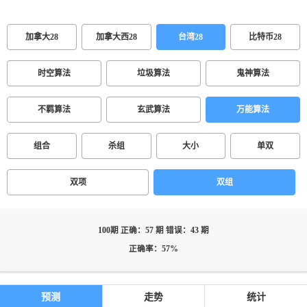
加拿大28
加拿大西28
台湾28
比特币28
时空算法
垃圾算法
鬼神算法
不羁算法
玄武算法
万能算法
组合
杀组
大小
单双
双项
双组
100期 正确：57 期 错误：43 期
正确率：57%
预测
走势
统计