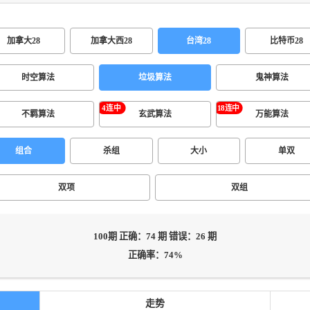
加拿大28
加拿大西28
台湾28
比特币28
时空算法
垃圾算法
鬼神算法
不羁算法
玄武算法
万能算法
组合
杀组
大小
单双
双项
双组
100期 正确：74 期 错误：26 期
正确率：74%
走势