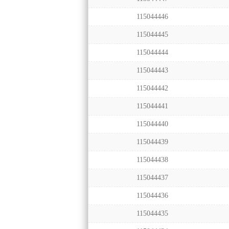
115044446
115044445
115044444
115044443
115044442
115044441
115044440
115044439
115044438
115044437
115044436
115044435