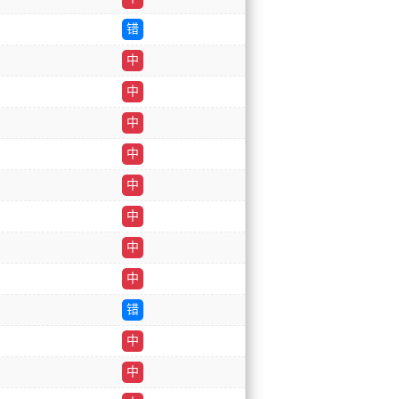
错
中
中
中
中
中
中
中
中
错
中
中