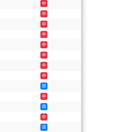
中
中
中
中
中
中
中
中
错
中
错
中
错