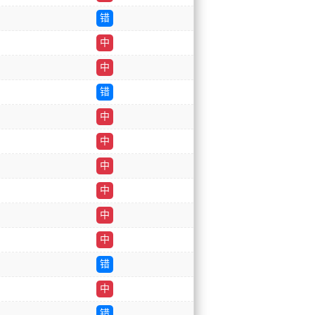
错
中
中
错
中
中
中
中
中
中
错
中
错