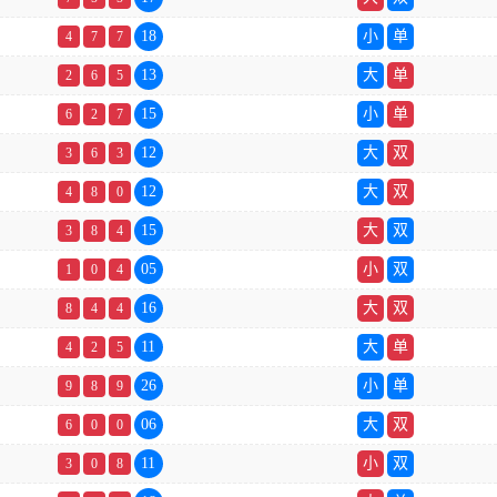
18
小
单
4
7
7
13
大
单
2
6
5
15
小
单
6
2
7
12
大
双
3
6
3
12
大
双
4
8
0
15
大
双
3
8
4
05
小
双
1
0
4
16
大
双
8
4
4
11
大
单
4
2
5
26
小
单
9
8
9
06
大
双
6
0
0
11
小
双
3
0
8