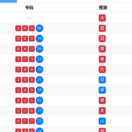
号码
预测
---
大
06
双
2
0
4
18
双
9
0
9
09
单
0
6
3
13
单
3
7
3
19
大
7
4
8
21
双
4
9
8
18
单
1
8
9
03
单
0
2
1
17
大
1
7
9
22
小
8
7
7
14
双
8
0
6