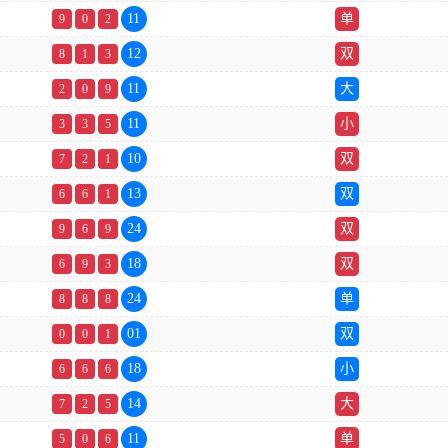
11
单
9
0
2
12
双
8
1
3
11
大
2
0
9
11
小
3
3
5
10
双
7
2
1
13
双
6
6
1
24
双
9
6
9
18
双
6
9
3
24
单
8
8
8
01
双
0
0
1
18
小
6
6
6
14
大
7
2
5
11
单
5
0
6