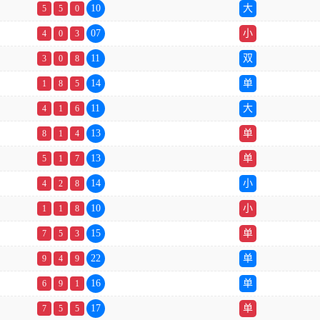
10
大
5
5
0
07
小
4
0
3
11
双
3
0
8
14
单
1
8
5
11
大
4
1
6
13
单
8
1
4
13
单
5
1
7
14
小
4
2
8
10
小
1
1
8
15
单
7
5
3
22
单
9
4
9
16
单
6
9
1
17
单
7
5
5