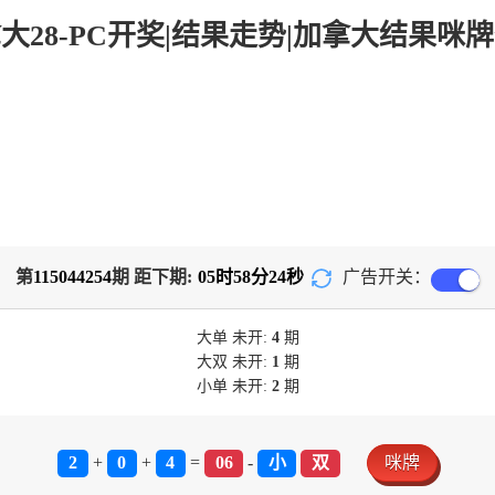
第
115044254
期 距下期:
05
时
58
分
23
秒
广告开关：
大单
未开:
4
期
大双
未开:
1
期
小单
未开:
2
期
2
+
0
+
4
=
06
-
小
双
咪牌