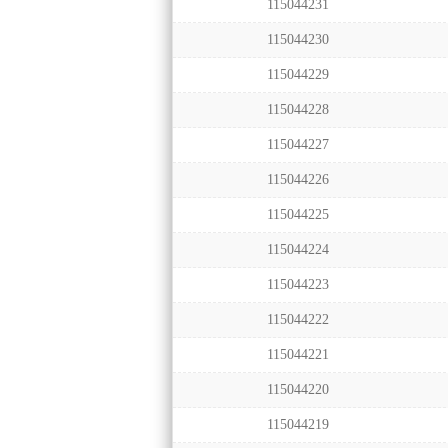
115044231
115044230
115044229
115044228
115044227
115044226
115044225
115044224
115044223
115044222
115044221
115044220
115044219