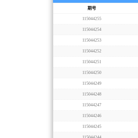
期号
115044255
115044254
115044253
115044252
115044251
115044250
115044249
115044248
115044247
115044246
115044245
115044244