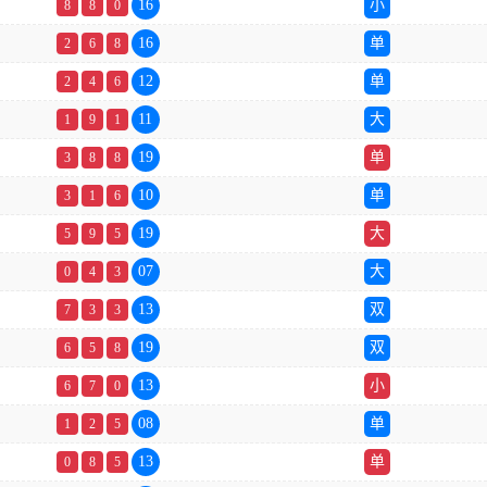
16
小
8
8
0
16
单
2
6
8
12
单
2
4
6
11
大
1
9
1
19
单
3
8
8
10
单
3
1
6
19
大
5
9
5
07
大
0
4
3
13
双
7
3
3
19
双
6
5
8
13
小
6
7
0
08
单
1
2
5
13
单
0
8
5