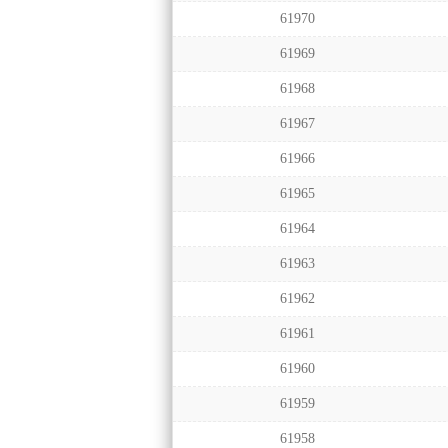
61970
61969
61968
61967
61966
61965
61964
61963
61962
61961
61960
61959
61958