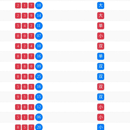
10
大
2
1
7
14
大
2
3
9
11
单
5
4
2
07
小
0
0
7
10
双
4
2
4
16
单
8
1
7
09
双
1
8
0
25
双
8
8
9
16
双
5
6
5
15
双
9
5
1
12
小
3
8
1
06
小
5
1
0
20
小
8
5
7