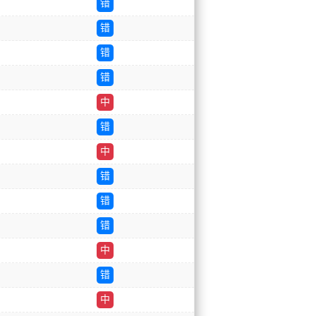
错
错
错
错
中
错
中
错
错
错
中
错
中