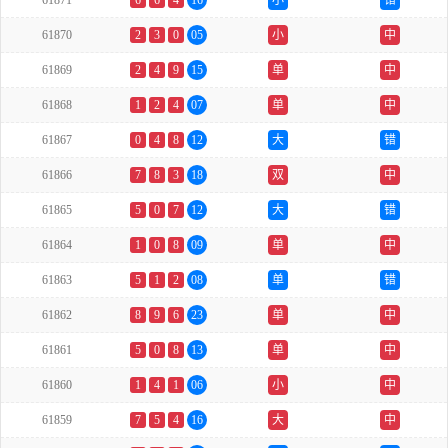
61871
6
6
4
16
小
错
61870
2
3
0
05
小
中
61869
2
4
9
15
单
中
61868
1
2
4
07
单
中
61867
0
4
8
12
大
错
61866
7
8
3
18
双
中
61865
5
0
7
12
大
错
61864
1
0
8
09
单
中
61863
5
1
2
08
单
错
61862
8
9
6
23
单
中
61861
5
0
8
13
单
中
61860
1
4
1
06
小
中
61859
7
5
4
16
大
中