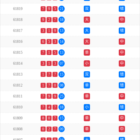
61819
7
9
5
21
双
错
61818
9
2
7
18
大
中
61817
3
1
9
13
大
错
61816
6
5
3
14
大
中
61815
7
1
5
13
单
中
61814
3
1
3
07
小
中
61813
1
7
7
15
双
错
61812
1
7
0
08
单
错
61811
7
9
9
25
单
中
61810
7
4
7
18
小
错
61809
8
0
7
15
单
中
61808
0
2
7
09
单
中