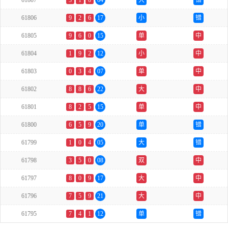
61807
3
1
0
04
大
错
61806
9
2
6
17
小
错
61805
9
6
0
15
单
中
61804
1
9
2
12
小
中
61803
0
3
4
07
单
中
61802
8
8
6
22
大
中
61801
8
2
5
15
单
中
61800
6
5
9
20
单
错
61799
1
0
4
05
大
错
61798
3
5
0
08
双
中
61797
8
0
9
17
大
中
61796
7
5
9
21
大
中
61795
7
4
1
12
单
错