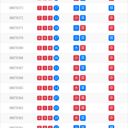
08070373
7
1
9
17
小
双
错
08070372
7
2
3
12
小
单
中
08070371
5
5
8
18
小
双
中
08070370
6
8
3
17
小
双
错
08070369
5
1
0
06
大
双
中
08070368
5
3
1
09
小
双
中
08070367
1
2
8
11
小
双
中
08070366
9
9
4
22
大
双
中
08070365
5
5
4
14
大
单
中
08070364
3
0
4
07
小
单
中
08070363
3
1
1
05
小
单
中
08070362
4
9
6
19
大
双
中