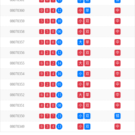
08070361
6
8
1
15
小
双
错
08070360
0
8
4
12
小
单
中
08070359
5
5
0
10
小
双
中
08070358
1
5
0
06
小
双
中
08070357
3
0
0
03
大
单
中
08070356
4
2
6
12
小
双
中
08070355
6
6
2
14
大
双
中
08070354
9
3
4
16
小
双
中
08070353
3
2
0
05
小
单
中
08070352
6
8
1
15
大
单
中
08070351
4
4
0
08
小
双
中
08070350
9
7
7
23
小
双
错
08070349
6
3
4
13
小
双
中