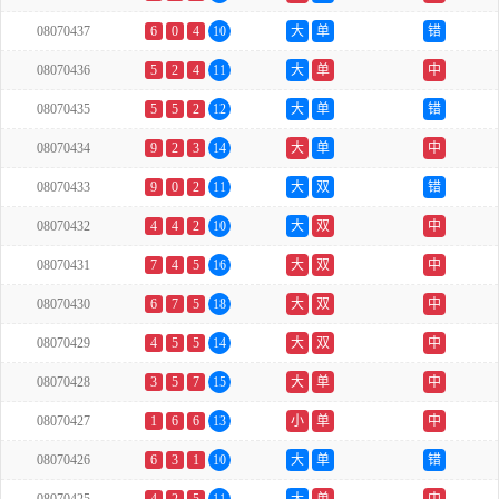
08070437
6
0
4
10
大
单
错
08070436
5
2
4
11
大
单
中
08070435
5
5
2
12
大
单
错
08070434
9
2
3
14
大
单
中
08070433
9
0
2
11
大
双
错
08070432
4
4
2
10
大
双
中
08070431
7
4
5
16
大
双
中
08070430
6
7
5
18
大
双
中
08070429
4
5
5
14
大
双
中
08070428
3
5
7
15
大
单
中
08070427
1
6
6
13
小
单
中
08070426
6
3
1
10
大
单
错