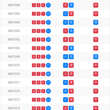
08070386
1
6
8
15
大
双
中
08070385
2
9
7
18
小
双
中
08070384
8
3
4
15
小
双
错
08070383
0
8
3
11
小
双
中
08070382
5
7
6
18
大
双
中
08070381
0
9
3
12
小
单
中
08070380
8
6
1
15
小
双
错
08070379
9
1
5
15
小
单
中
08070378
1
2
5
08
小
双
中
08070377
1
8
6
15
小
单
中
08070376
0
8
0
08
大
双
中
08070375
2
6
6
14
小
双
中
08070374
0
9
7
16
大
单
中