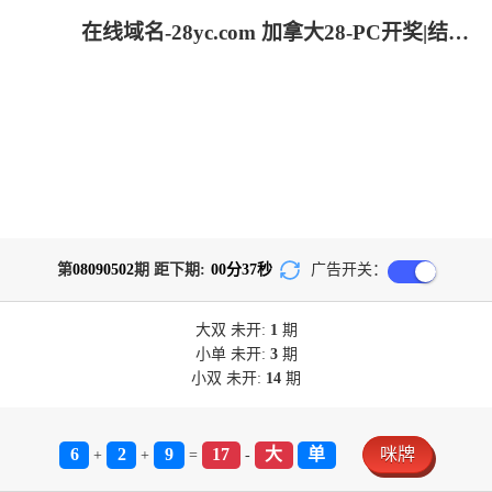
在线域名-28yc.com 加拿大28-PC开奖|结果走势|加拿大结果咪牌查询|加拿大28刮奖预测|加拿大PC历史走势|加拿大PC28大神预测
第
08090502
期 距下期:
00
分
37
秒
广告开关：
大双
未开:
1
期
小单
未开:
3
期
小双
未开:
14
期
6
2
9
17
大
单
咪牌
+
+
=
-