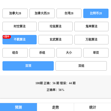
加拿大28
加拿大西28
台湾28
比特币28
时空算法
垃圾算法
鬼神算法
不羁算法
玄武算法
万能算法
组合
杀组
大小
单双
双项
双组
100期 正确：56 期 错误：44 期
正确率：56%
预测
走势
统计