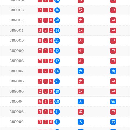
08090014
1
1
2
04
双
中
08090013
7
3
6
16
双
中
08090012
7
5
8
20
大
中
08090011
3
9
2
14
双
中
08090010
8
9
4
21
大
中
08090009
7
2
3
12
小
中
08090008
7
1
4
12
小
中
08090007
1
2
3
06
大
错
08090006
7
8
6
21
大
中
08090005
2
5
3
10
双
中
08090004
6
1
1
08
大
错
08090003
5
6
0
11
单
中
08090002
3
2
6
11
大
错