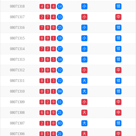
08071318
4
6
4
14
小
错
08071317
2
7
4
13
小
中
08071316
7
9
9
25
小
错
08071315
8
9
1
18
小
错
08071314
7
2
8
17
小
错
08071313
3
6
5
14
小
错
08071312
3
0
9
12
小
中
08071311
8
1
3
12
大
错
08071310
0
3
1
04
大
错
08071309
0
2
9
11
小
中
08071308
6
6
9
21
大
中
08071307
2
1
0
03
大
错
08071306
8
5
8
21
大
中