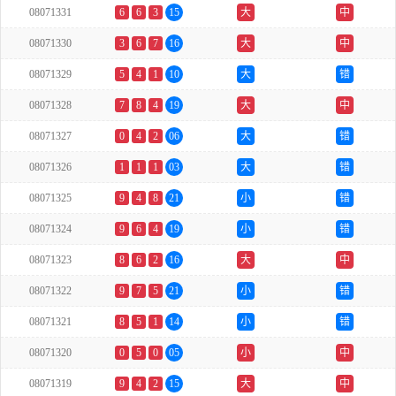
08071331
6
6
3
15
大
中
08071330
3
6
7
16
大
中
08071329
5
4
1
10
大
错
08071328
7
8
4
19
大
中
08071327
0
4
2
06
大
错
08071326
1
1
1
03
大
错
08071325
9
4
8
21
小
错
08071324
9
6
4
19
小
错
08071323
8
6
2
16
大
中
08071322
9
7
5
21
小
错
08071321
8
5
1
14
小
错
08071320
0
5
0
05
小
中
08071319
9
4
2
15
大
中