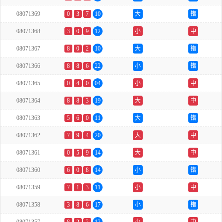
08071369
0
3
7
10
大
错
08071368
3
0
9
12
小
中
08071367
8
0
2
10
大
错
08071366
8
8
6
22
小
错
08071365
0
4
0
04
小
中
08071364
8
8
3
19
大
中
08071363
5
6
0
11
大
错
08071362
7
9
4
20
大
中
08071361
0
5
9
14
大
中
08071360
6
0
8
14
小
错
08071359
7
1
3
11
小
中
08071358
3
8
6
17
小
错