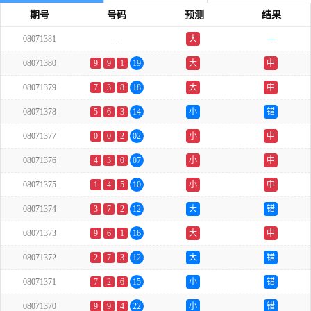
期号
号码
预测
结果
08071381
---
大
---
双
08071380
9
9
1
19
大
中
08071379
7
3
8
18
大
中
08071378
5
6
3
14
小
错
08071377
0
0
2
02
小
中
08071376
4
3
0
07
小
中
08071375
1
4
5
10
小
中
08071374
3
7
2
12
大
错
08071373
9
6
1
16
大
中
08071372
2
7
3
12
大
错
08071371
7
2
6
15
小
错
08071370
9
9
4
22
小
错