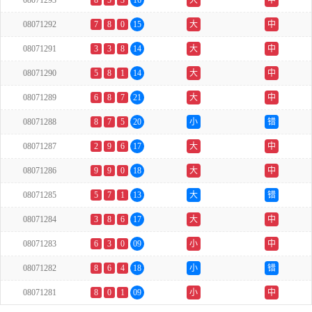
08071293
8
5
3
16
大
中
08071292
7
8
0
15
大
中
08071291
3
3
8
14
大
中
08071290
5
8
1
14
大
中
08071289
6
8
7
21
大
中
08071288
8
7
5
20
小
错
08071287
2
9
6
17
大
中
08071286
9
9
0
18
大
中
08071285
5
7
1
13
大
错
08071284
3
8
6
17
大
中
08071283
6
3
0
09
小
中
08071282
8
6
4
18
小
错
08071281
8
0
1
09
小
中