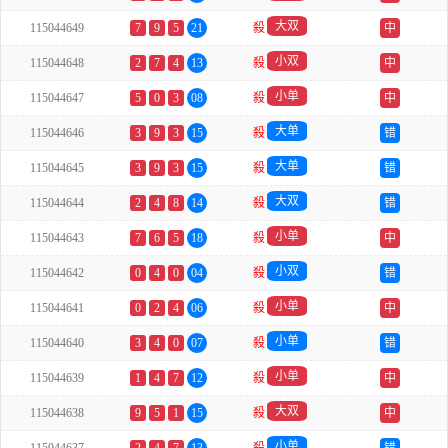
大双
115044649
7
9
5
21
殺
中
小双
115044648
2
7
4
13
殺
中
小单
115044647
5
0
3
08
殺
中
大单
115044646
3
9
3
15
殺
错
大单
115044645
3
9
3
15
殺
错
大双
115044644
2
4
8
14
殺
错
小单
115044643
7
6
5
18
殺
中
小双
115044642
0
4
0
04
殺
错
小单
115044641
0
2
4
06
殺
中
小单
115044640
3
4
0
07
殺
错
小单
115044639
1
4
7
12
殺
中
大双
115044638
9
5
1
15
殺
中
小单