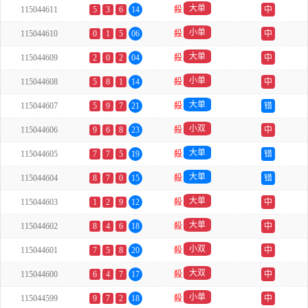
大单
115044611
5
3
6
14
殺
中
小单
115044610
0
1
5
06
殺
中
大单
115044609
2
0
2
04
殺
中
小单
115044608
5
8
1
14
殺
中
大单
115044607
5
9
7
21
殺
错
小双
115044606
9
6
8
23
殺
中
大单
115044605
7
7
5
19
殺
错
大单
115044604
8
7
0
15
殺
错
大单
115044603
1
2
9
12
殺
中
大单
115044602
8
4
6
18
殺
中
小双
115044601
7
5
8
20
殺
中
大双
115044600
6
4
7
17
殺
中
小单
115044599
9
7
2
18
殺
中