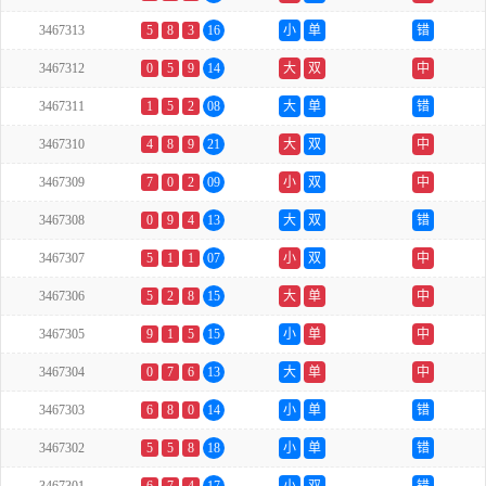
3467313
5
8
3
16
小
单
错
3467312
0
5
9
14
大
双
中
3467311
1
5
2
08
大
单
错
3467310
4
8
9
21
大
双
中
3467309
7
0
2
09
小
双
中
3467308
0
9
4
13
大
双
错
3467307
5
1
1
07
小
双
中
3467306
5
2
8
15
大
单
中
3467305
9
1
5
15
小
单
中
3467304
0
7
6
13
大
单
中
3467303
6
8
0
14
小
单
错
3467302
5
5
8
18
小
单
错