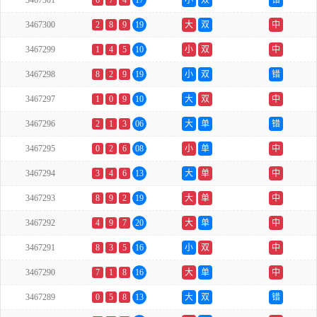
3467301
6
7
4
17
小
双
错
3467300
2
8
9
19
大
双
中
3467299
1
4
5
10
小
双
中
3467298
8
2
9
19
小
双
错
3467297
1
0
9
10
大
双
中
3467296
2
1
3
06
大
单
错
3467295
0
2
6
08
小
单
中
3467294
3
4
6
13
大
单
中
3467293
8
9
2
19
大
单
中
3467292
4
9
7
20
大
单
中
3467291
8
3
5
16
小
双
中
3467290
7
1
8
16
大
单
中
3467289
0
5
8
13
大
双
错