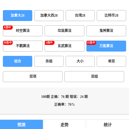
加拿大28
加拿大西28
台湾28
比特币28
时空算法
垃圾算法
鬼神算法
不羁算法
玄武算法
万能算法
组合
杀组
大小
单双
双项
双组
100期 正确：76 期 错误：24 期
正确率：76%
预测
走势
统计