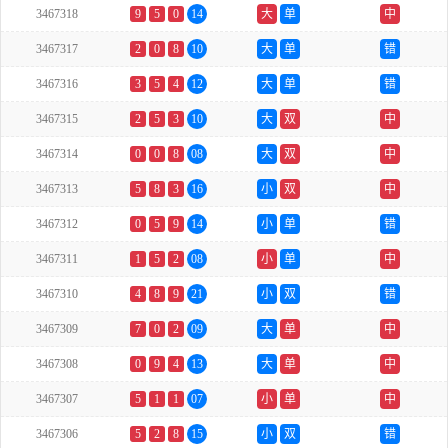
3467318
9
5
0
14
大
单
中
3467317
2
0
8
10
大
单
错
3467316
3
5
4
12
大
单
错
3467315
2
5
3
10
大
双
中
3467314
0
0
8
08
大
双
中
3467313
5
8
3
16
小
双
中
3467312
0
5
9
14
小
单
错
3467311
1
5
2
08
小
单
中
3467310
4
8
9
21
小
双
错
3467309
7
0
2
09
大
单
中
3467308
0
9
4
13
大
单
中
3467307
5
1
1
07
小
单
中
3467306
5
2
8
15
小
双
错