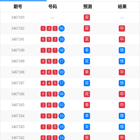
期号
号码
预测
结果
3467193
---
双
---
3467192
1
4
1
06
双
中
3467191
6
9
3
18
双
中
3467190
1
0
7
08
单
错
3467189
9
6
2
17
双
错
3467188
4
0
5
09
单
中
3467187
4
4
9
17
双
错
3467186
0
5
3
08
双
中
3467185
2
0
1
03
单
中
3467184
1
6
3
10
单
错
3467183
3
7
9
19
双
错
3467182
8
1
5
14
双
中