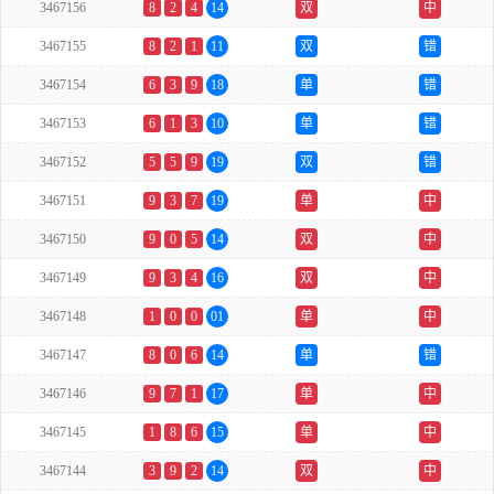
3467156
8
2
4
14
双
中
3467155
8
2
1
11
双
错
3467154
6
3
9
18
单
错
3467153
6
1
3
10
单
错
3467152
5
5
9
19
双
错
3467151
9
3
7
19
单
中
3467150
9
0
5
14
双
中
3467149
9
3
4
16
双
中
3467148
1
0
0
01
单
中
3467147
8
0
6
14
单
错
3467146
9
7
1
17
单
中
3467145
1
8
6
15
单
中
3467144
3
9
2
14
双
中