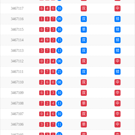
3467117
6
4
6
16
双
中
3467116
1
1
7
09
双
错
3467115
6
7
3
16
单
错
3467114
4
9
2
15
双
错
3467113
5
7
1
13
双
错
3467112
0
2
4
06
双
中
3467111
9
7
9
25
双
错
3467110
2
6
0
08
双
中
3467109
6
1
3
10
双
中
3467108
7
2
4
13
单
中
3467107
0
4
6
10
双
中
3467106
3
1
7
11
单
中