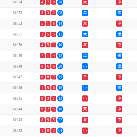
61954
4
7
9
20
大
中
61953
3
3
2
08
单
错
61952
5
1
8
14
双
中
61951
1
5
5
11
大
错
61950
4
5
1
10
双
中
61949
7
1
4
12
单
错
61948
8
6
6
20
小
错
61947
0
8
7
15
单
中
61946
1
9
6
16
小
错
61945
9
3
1
13
小
中
61944
9
2
5
16
双
中
61943
8
9
5
22
双
中
61942
1
0
3
04
小
中