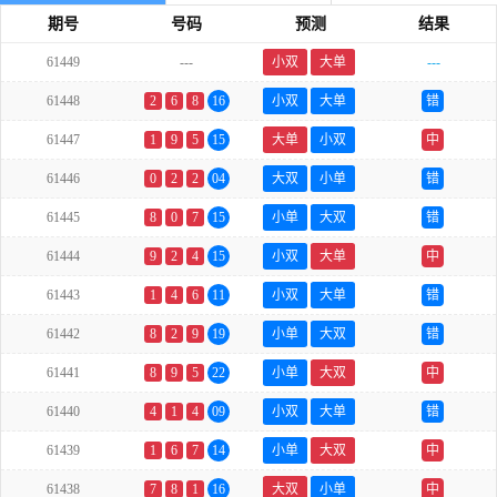
期号
号码
预测
结果
61449
---
小双
大单
---
61448
2
6
8
16
小双
大单
错
61447
1
9
5
15
大单
小双
中
61446
0
2
2
04
大双
小单
错
61445
8
0
7
15
小单
大双
错
61444
9
2
4
15
小双
大单
中
61443
1
4
6
11
小双
大单
错
61442
8
2
9
19
小单
大双
错
61441
8
9
5
22
小单
大双
中
61440
4
1
4
09
小双
大单
错
61439
1
6
7
14
小单
大双
中
61438
7
8
1
16
大双
小单
中