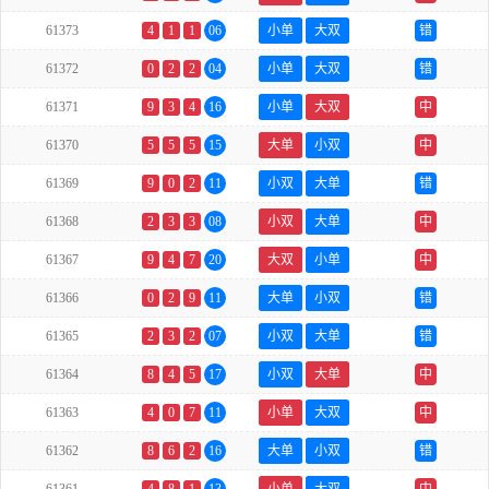
61373
4
1
1
06
小单
大双
错
61372
0
2
2
04
小单
大双
错
61371
9
3
4
16
小单
大双
中
61370
5
5
5
15
大单
小双
中
61369
9
0
2
11
小双
大单
错
61368
2
3
3
08
小双
大单
中
61367
9
4
7
20
大双
小单
中
61366
0
2
9
11
大单
小双
错
61365
2
3
2
07
小双
大单
错
61364
8
4
5
17
小双
大单
中
61363
4
0
7
11
小单
大双
中
61362
8
6
2
16
大单
小双
错