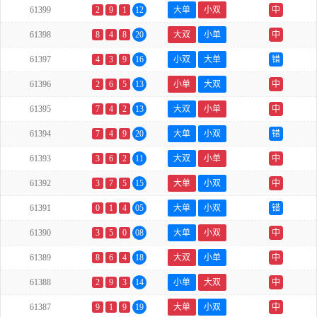
61399
2
9
1
12
大单
小双
中
61398
8
4
8
20
大双
小单
中
61397
4
3
9
16
小双
大单
错
61396
2
6
5
13
小单
大双
中
61395
7
4
2
13
大双
小单
中
61394
7
4
9
20
大单
小双
错
61393
3
6
2
11
大双
小单
中
61392
3
7
5
15
大单
小双
中
61391
0
1
4
05
大单
小双
错
61390
3
5
0
08
大单
小双
中
61389
8
6
4
18
大双
小单
中
61388
2
9
3
14
小单
大双
中
61387
9
1
9
19
大单
小双
中