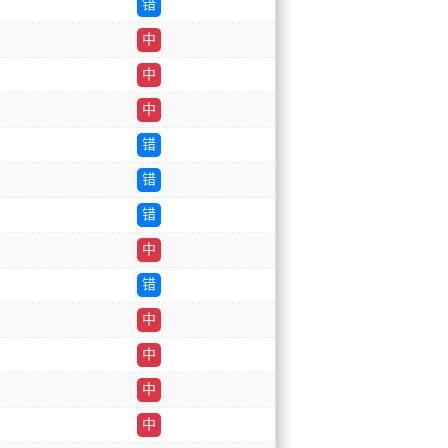
错
中
中
中
错
错
错
中
错
中
中
中
中