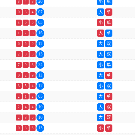
20
小
单
8
4
8
07
大
单
0
3
4
03
小
单
3
0
0
16
大
单
1
7
8
11
大
双
6
5
0
13
大
双
2
8
3
24
小
单
7
9
8
11
大
单
0
2
9
17
小
双
8
5
4
05
大
单
2
1
2
10
大
双
2
4
4
10
大
双
2
8
0
13
小
单
0
8
5