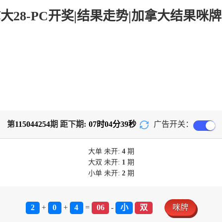
第
115044254
期 距下期:
07
时
04
分
39
秒
广告开关：
大单
未开:
4
期
大双
未开:
1
期
小单
未开:
2
期
2
+
0
+
4
=
06
-
小
双
咪牌