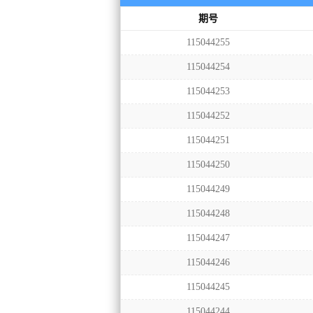
期号
115044255
115044254
115044253
115044252
115044251
115044250
115044249
115044248
115044247
115044246
115044245
115044244