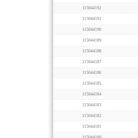
115044192
115044191
115044190
115044189
115044188
115044187
115044186
115044185
115044184
115044183
115044182
115044181
115044180