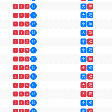
13
大
单
3
6
4
07
大
双
5
1
1
16
小
单
6
5
5
13
大
单
4
4
5
14
小
双
6
6
2
19
小
双
9
1
9
19
小
单
9
5
5
11
小
双
4
7
0
10
大
双
2
3
5
18
大
双
7
5
6
18
大
双
5
9
4
19
小
双
9
6
4
14
小
双
4
9
1