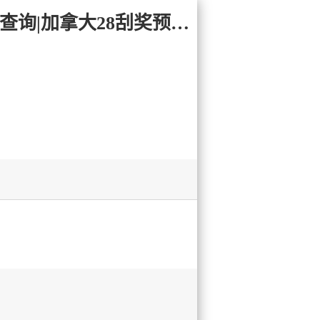
在线域名-28yc.com 加拿大28-PC开奖|结果走势|加拿大结果咪牌查询|加拿大28刮奖预测|加拿大PC历史走势|加拿大PC28大神预测