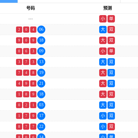
号码
预测
---
小
单
06
大
双
2
0
4
18
大
双
9
0
9
09
小
单
0
6
3
13
大
双
3
7
3
19
大
双
7
4
8
21
大
双
4
9
8
18
大
双
1
8
9
03
大
双
0
2
1
17
小
双
1
7
9
22
小
双
8
7
7
14
小
单
8
0
6