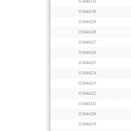
115044231
115044230
115044229
115044228
115044227
115044226
115044225
115044224
115044223
115044222
115044221
115044220
115044219