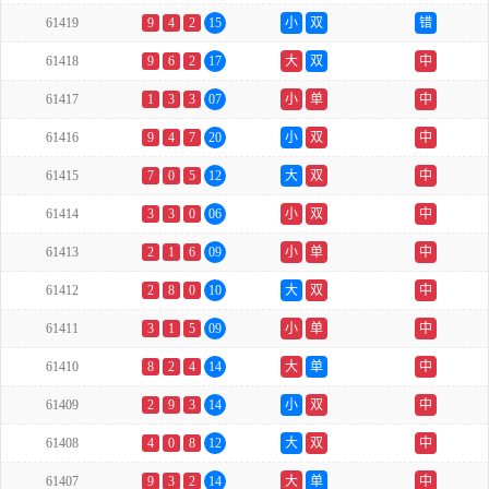
61419
9
4
2
15
小
双
错
61418
9
6
2
17
大
双
中
61417
1
3
3
07
小
单
中
61416
9
4
7
20
小
双
中
61415
7
0
5
12
大
双
中
61414
3
3
0
06
小
双
中
61413
2
1
6
09
小
单
中
61412
2
8
0
10
大
双
中
61411
3
1
5
09
小
单
中
61410
8
2
4
14
大
单
中
61409
2
9
3
14
小
双
中
61408
4
0
8
12
大
双
中
61407
9
3
2
14
大
单
中