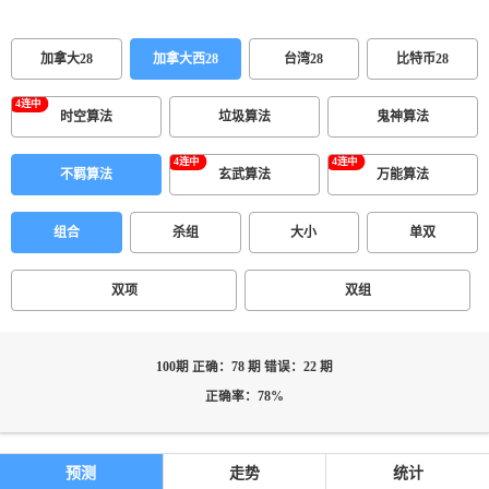
加拿大28
加拿大西28
台湾28
比特币28
时空算法
垃圾算法
鬼神算法
不羁算法
玄武算法
万能算法
组合
杀组
大小
单双
双项
双组
100期 正确：78 期 错误：22 期
正确率：78%
预测
走势
统计