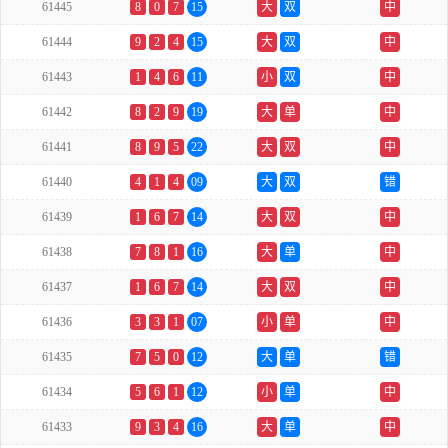
61445
8
0
7
15
大
双
中
61444
9
2
4
15
大
双
中
61443
1
4
6
11
小
双
中
61442
8
2
9
19
大
单
中
61441
8
9
5
22
大
双
中
61440
4
1
4
09
大
双
错
61439
1
6
7
14
大
双
中
61438
7
8
1
16
大
单
中
61437
1
6
7
14
大
双
中
61436
3
3
1
07
小
单
中
61435
7
5
0
12
大
单
错
61434
5
6
1
12
小
单
中
61433
9
3
4
16
大
单
中