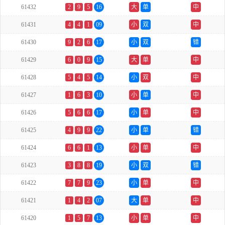
61432
2
9
5
16
大
单
中
61431
4
4
1
09
小
双
中
61430
9
2
6
17
小
双
错
61429
6
0
9
15
大
单
中
61428
5
4
5
14
小
双
中
61427
1
6
3
10
小
单
中
61426
5
6
6
17
小
单
中
61425
4
9
9
22
小
单
错
61424
6
6
1
13
小
单
中
61423
3
8
8
19
小
双
错
61422
7
7
9
23
小
单
中
61421
1
4
2
07
大
单
中
61420
1
5
7
13
小
单
中