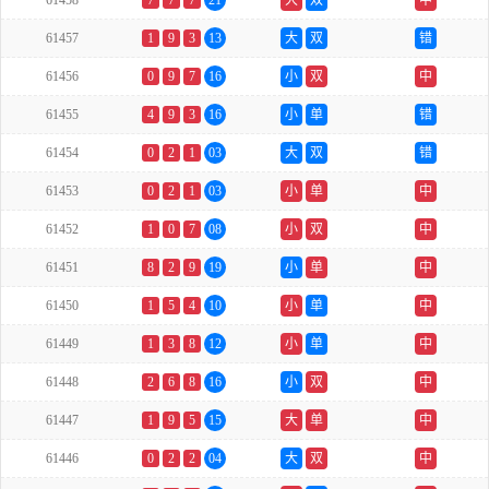
61458
7
7
7
21
大
双
中
61457
1
9
3
13
大
双
错
61456
0
9
7
16
小
双
中
61455
4
9
3
16
小
单
错
61454
0
2
1
03
大
双
错
61453
0
2
1
03
小
单
中
61452
1
0
7
08
小
双
中
61451
8
2
9
19
小
单
中
61450
1
5
4
10
小
单
中
61449
1
3
8
12
小
单
中
61448
2
6
8
16
小
双
中
61447
1
9
5
15
大
单
中
61446
0
2
2
04
大
双
中