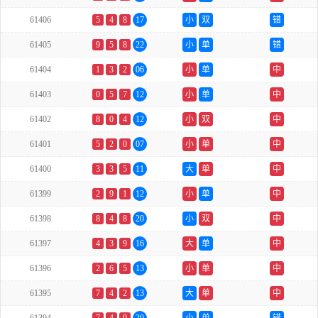
61406
5
4
8
17
小
双
错
61405
9
5
8
22
小
单
错
61404
1
3
2
06
小
单
中
61403
0
5
7
12
小
单
中
61402
8
0
4
12
小
双
中
61401
5
2
0
07
小
单
中
61400
3
3
5
11
大
单
中
61399
2
9
1
12
小
单
中
61398
8
4
8
20
小
双
中
61397
4
3
9
16
大
单
中
61396
2
6
5
13
小
单
中
61395
7
4
2
13
大
单
中