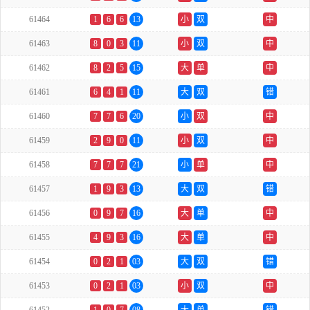
61464
1
6
6
13
小
双
中
61463
8
0
3
11
小
双
中
61462
8
2
5
15
大
单
中
61461
6
4
1
11
大
双
错
61460
7
7
6
20
小
双
中
61459
2
9
0
11
小
双
中
61458
7
7
7
21
小
单
中
61457
1
9
3
13
大
双
错
61456
0
9
7
16
大
单
中
61455
4
9
3
16
大
单
中
61454
0
2
1
03
大
双
错
61453
0
2
1
03
小
双
中