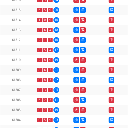
61516
6
9
9
24
大
双
中
61515
6
5
9
20
小
单
错
61514
1
0
9
10
小
双
中
61513
8
6
4
18
小
双
中
61512
2
1
7
10
小
单
中
61511
8
5
4
17
小
双
错
61510
2
8
9
19
大
单
中
61509
8
6
7
21
小
单
中
61508
9
8
5
22
小
单
错
61507
0
3
2
05
小
单
中
61506
6
2
3
11
小
双
中
61505
9
7
3
19
大
单
中
61504
9
5
9
23
小
双
错