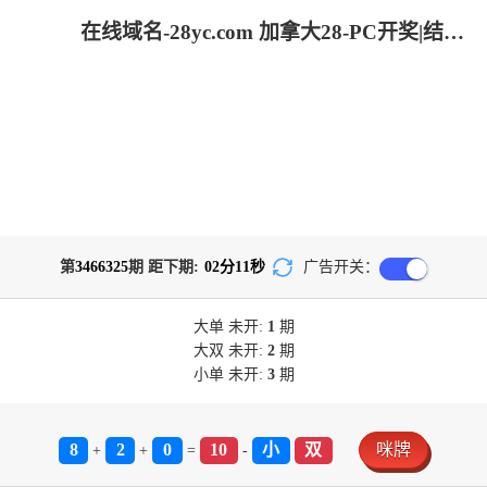
在线域名-28yc.com 加拿大28-PC开奖|结果走势|加拿大结果咪牌查询|加拿大28刮奖预测|加拿大PC历史走势|加拿大PC28大神预测
第
3466325
期 距下期:
02
分
11
秒
广告开关：
大单
未开:
1
期
大双
未开:
2
期
小单
未开:
3
期
8
2
0
10
小
双
咪牌
+
+
=
-