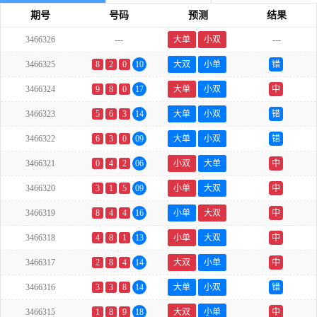
期号
号码
预测
结果
3466326
---
大单
小双
---
3466325
8
2
0
10
大双
小单
错
3466324
9
8
0
17
大单
小双
中
3466323
5
6
3
14
大单
小双
错
3466322
6
3
0
09
大单
小双
错
3466321
0
4
2
06
小双
大单
中
3466320
3
1
5
09
小单
大双
中
3466319
8
4
4
16
小单
大双
中
3466318
4
8
1
13
小单
大双
中
3466317
2
8
4
14
大双
小单
中
3466316
3
3
8
14
大单
小双
错
3466315
1
8
9
18
大双
小单
中