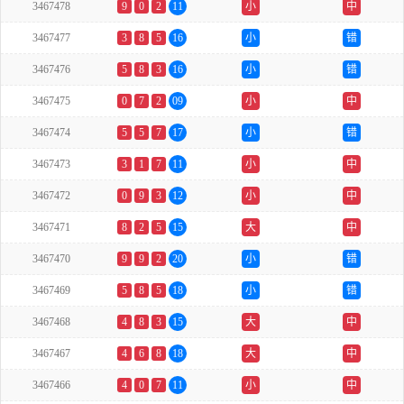
3467478
9
0
2
11
小
中
3467477
3
8
5
16
小
错
3467476
5
8
3
16
小
错
3467475
0
7
2
09
小
中
3467474
5
5
7
17
小
错
3467473
3
1
7
11
小
中
3467472
0
9
3
12
小
中
3467471
8
2
5
15
大
中
3467470
9
9
2
20
小
错
3467469
5
8
5
18
小
错
3467468
4
8
3
15
大
中
3467467
4
6
8
18
大
中
3467466
4
0
7
11
小
中