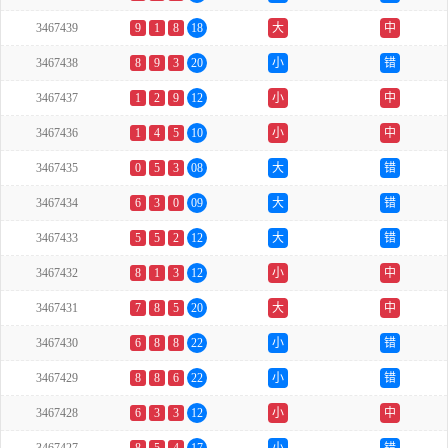
3467439
9
1
8
18
大
中
3467438
8
9
3
20
小
错
3467437
1
2
9
12
小
中
3467436
1
4
5
10
小
中
3467435
0
5
3
08
大
错
3467434
6
3
0
09
大
错
3467433
5
5
2
12
大
错
3467432
8
1
3
12
小
中
3467431
7
8
5
20
大
中
3467430
6
8
8
22
小
错
3467429
8
8
6
22
小
错
3467428
6
3
3
12
小
中