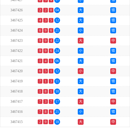
3467427
8
5
4
17
小
错
3467426
2
2
0
04
大
错
3467425
4
3
5
12
大
错
3467424
6
9
6
21
小
错
3467423
9
9
4
22
大
中
3467422
9
9
6
24
小
错
3467421
1
4
1
06
大
错
3467420
6
5
1
12
小
中
3467419
7
1
3
11
大
错
3467418
1
8
1
10
大
错
3467417
7
3
7
17
大
中
3467416
7
8
6
21
小
错
3467415
2
9
7
18
大
中