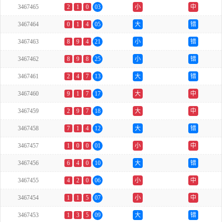
3467465
2
1
0
03
小
中
3467464
0
1
4
05
大
错
3467463
8
9
4
21
小
错
3467462
8
9
8
25
小
错
3467461
2
4
7
13
大
错
3467460
9
1
7
17
大
中
3467459
2
9
7
18
大
中
3467458
7
1
4
12
大
错
3467457
1
0
0
01
小
中
3467456
6
4
0
10
大
错
3467455
4
2
0
06
小
中
3467454
1
1
5
07
小
中
3467453
1
3
5
09
大
错