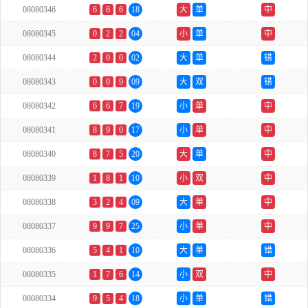
08080346
6
6
6
18
大
单
中
08080345
0
2
2
04
小
单
中
08080344
2
0
0
02
大
单
错
08080343
0
0
9
09
大
双
错
08080342
6
6
7
19
小
单
中
08080341
8
9
0
17
小
单
中
08080340
8
7
5
20
大
单
中
08080339
1
8
1
10
小
双
中
08080338
3
2
4
09
大
单
中
08080337
9
9
7
25
小
单
中
08080336
5
4
1
10
大
单
错
08080335
1
7
6
14
小
双
中
08080334
9
5
4
18
小
单
错