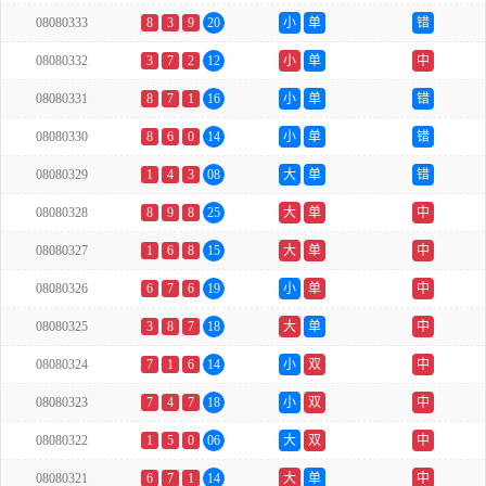
08080333
8
3
9
20
小
单
错
08080332
3
7
2
12
小
单
中
08080331
8
7
1
16
小
单
错
08080330
8
6
0
14
小
单
错
08080329
1
4
3
08
大
单
错
08080328
8
9
8
25
大
单
中
08080327
1
6
8
15
大
单
中
08080326
6
7
6
19
小
单
中
08080325
3
8
7
18
大
单
中
08080324
7
1
6
14
小
双
中
08080323
7
4
7
18
小
双
中
08080322
1
5
0
06
大
双
中
08080321
6
7
1
14
大
单
中