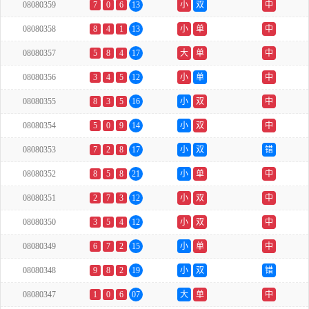
08080359
7
0
6
13
小
双
中
08080358
8
4
1
13
小
单
中
08080357
5
8
4
17
大
单
中
08080356
3
4
5
12
小
单
中
08080355
8
3
5
16
小
双
中
08080354
5
0
9
14
小
双
中
08080353
7
2
8
17
小
双
错
08080352
8
5
8
21
小
单
中
08080351
2
7
3
12
小
双
中
08080350
3
5
4
12
小
双
中
08080349
6
7
2
15
小
单
中
08080348
9
8
2
19
小
双
错
08080347
1
0
6
07
大
单
中