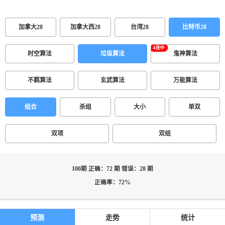
加拿大28
加拿大西28
台湾28
比特币28
时空算法
垃圾算法
鬼神算法
不羁算法
玄武算法
万能算法
组合
杀组
大小
单双
双项
双组
100期 正确：72 期 错误：28 期
正确率：72%
预测
走势
统计