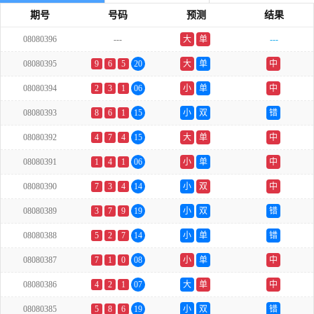
期号
号码
预测
结果
08080396
---
大
单
---
08080395
9
6
5
20
大
单
中
08080394
2
3
1
06
小
单
中
08080393
8
6
1
15
小
双
错
08080392
4
7
4
15
大
单
中
08080391
1
4
1
06
小
单
中
08080390
7
3
4
14
小
双
中
08080389
3
7
9
19
小
双
错
08080388
5
2
7
14
小
单
错
08080387
7
1
0
08
小
单
中
08080386
4
2
1
07
大
单
中
08080385
5
8
6
19
小
双
错