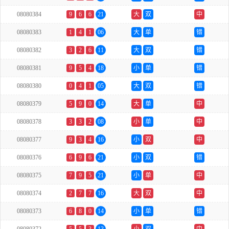
08080384
9
6
6
21
大
双
中
08080383
1
4
1
06
大
单
错
08080382
3
2
6
11
大
双
错
08080381
9
5
4
18
小
单
错
08080380
0
4
1
05
大
双
错
08080379
5
9
0
14
大
单
中
08080378
3
3
2
08
小
单
中
08080377
9
3
4
16
小
双
中
08080376
6
9
6
21
小
双
错
08080375
7
9
5
21
小
单
中
08080374
2
7
7
16
大
双
中
08080373
6
8
0
14
小
单
错