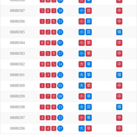
08080308
5
6
5
16
大
单
中
08080307
5
8
3
16
小
双
中
08080306
1
2
8
11
小
双
中
08080305
5
2
8
15
小
双
错
08080304
0
0
7
07
小
单
中
08080303
7
1
9
17
小
单
中
08080302
9
0
5
14
大
单
中
08080301
7
3
2
12
大
单
错
08080300
1
1
1
03
大
单
中
08080299
1
7
0
08
小
单
中
08080298
7
6
0
13
大
双
错
08080297
4
3
5
12
小
单
中
08080296
3
4
0
07
大
单
中