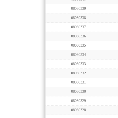
08080339
08080338
08080337
08080336
08080335
08080334
08080333
08080332
08080331
08080330
08080329
08080328