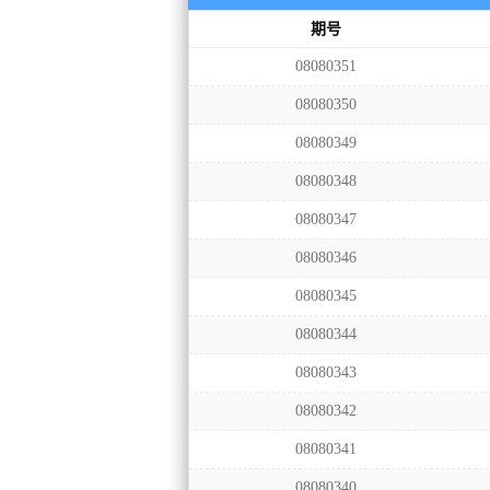
期号
08080351
08080350
08080349
08080348
08080347
08080346
08080345
08080344
08080343
08080342
08080341
08080340