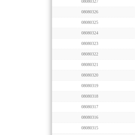
08080327
08080326
08080325
08080324
08080323
08080322
08080321
08080320
08080319
08080318
08080317
08080316
08080315