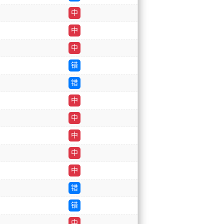
中
中
中
错
错
中
中
中
中
中
错
错
中