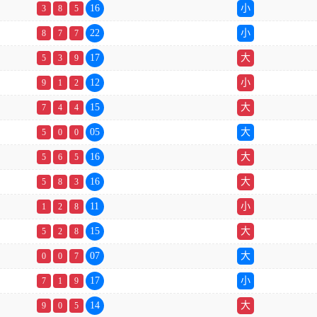
16
小
3
8
5
22
小
8
7
7
17
大
5
3
9
12
小
9
1
2
15
大
7
4
4
05
大
5
0
0
16
大
5
6
5
16
大
5
8
3
11
小
1
2
8
15
大
5
2
8
07
大
0
0
7
17
小
7
1
9
14
大
9
0
5