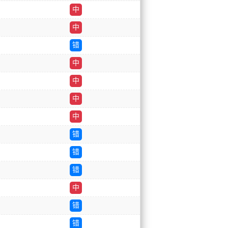
中
中
错
中
中
中
中
错
错
错
中
错
错