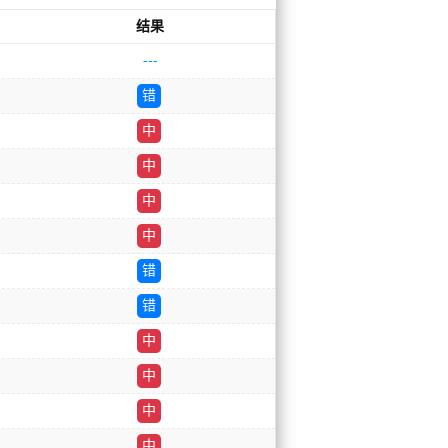
结果
---
错
中
中
中
中
错
错
中
中
中
中