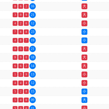
16
大
8
6
2
21
大
3
9
9
12
小
4
2
6
23
小
7
8
8
19
小
4
8
7
21
大
9
5
7
18
大
9
9
0
14
大
6
6
2
13
小
1
3
9
12
小
4
4
4
15
小
5
2
8
09
大
5
4
0
11
小
5
0
6