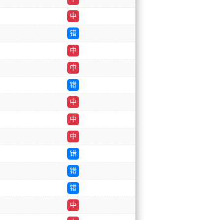
中
错
中
中
错
中
中
中
错
错
错
中