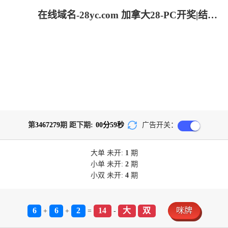
在线域名-28yc.com 加拿大28-PC开奖|结果走势|加拿大结果咪牌查询|加拿大28刮奖预测|加拿大PC历史走势|加拿大PC28大神预测
第
3467279
期 距下期:
00
分
59
秒
广告开关：
大单
未开:
1
期
小单
未开:
2
期
小双
未开:
4
期
6
6
2
14
大
双
咪牌
+
+
=
-