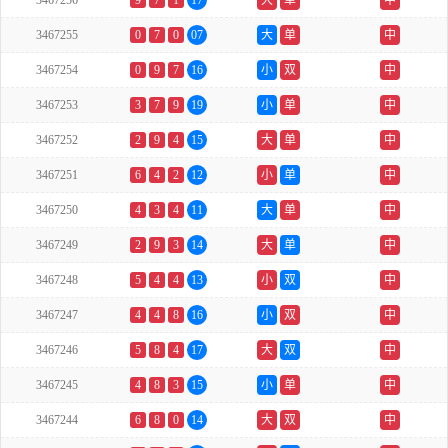
3467256
9
7
1
17
大
单
中
3467255
0
7
0
07
大
单
中
3467254
0
9
7
16
小
双
中
3467253
3
7
9
19
小
单
中
3467252
2
9
4
15
大
单
中
3467251
6
4
2
12
小
单
中
3467250
4
3
4
11
大
单
中
3467249
2
9
3
14
大
单
中
3467248
5
4
4
13
小
双
中
3467247
4
4
8
16
小
双
中
3467246
5
8
4
17
大
双
中
3467245
4
8
3
15
小
单
中
3467244
6
8
0
14
大
双
中