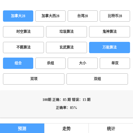
加拿大28
加拿大西28
台湾28
比特币28
时空算法
垃圾算法
鬼神算法
不羁算法
玄武算法
万能算法
组合
杀组
大小
单双
双项
双组
100期 正确：85 期 错误：15 期
正确率：85%
预测
走势
统计